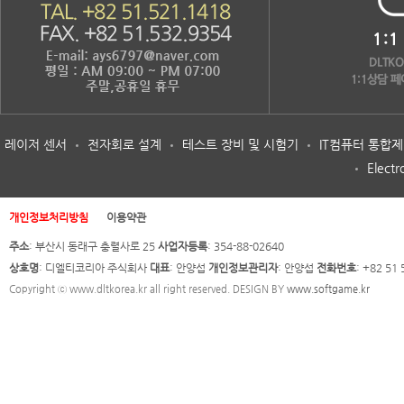
레이저 센서
전자회로 설계
테스트 장비 및 시험기
IT컴퓨터 통합
Electr
개인정보처리방침
이용약관
주소
: 부산시 동래구 충렬사로 25
사업자등록
: 354-88-02640
상호명
: 디엘티코리아 주식회사
대표
: 안양섭
개인정보관리자
: 안양섭
전화번호
: +82 51
Copyright ⓒ www.dltkorea.kr all right reserved. DESIGN BY
www.softgame.kr